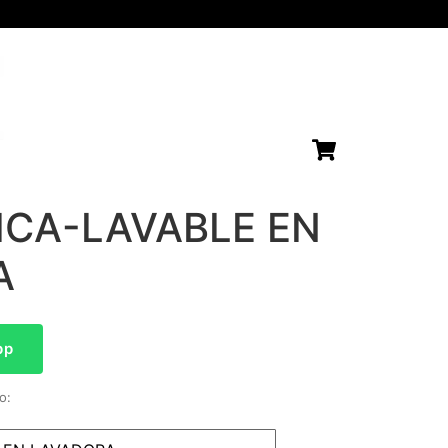
ICA-LAVABLE EN
A
pp
o: