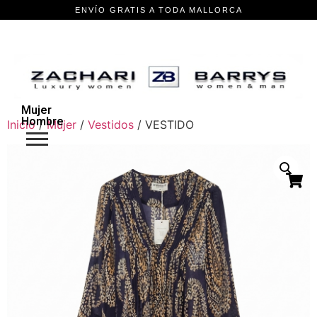
Mujer
Hombre
Inicio
/
Mujer
/
Vestidos
/ VESTIDO