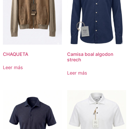
CHAQUETA
Camisa boal algodon
strech
Leer más
Leer más