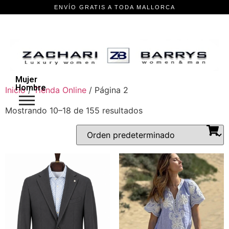
Mujer
Hombre
Inicio
/
Tienda Online
/ Página 2
Mostrando 10–18 de 155 resultados