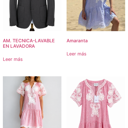
AM. TECNICA-LAVABLE
Amaranta
EN LAVADORA
Leer más
Leer más